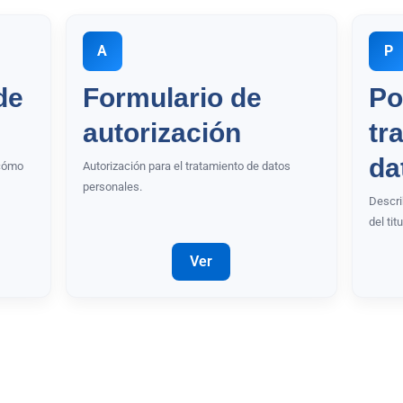
A
P
de
Formulario de
Po
autorización
tr
da
 cómo
Autorización para el tratamiento de datos
personales.
Descri
del ti
Ver