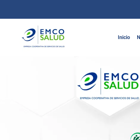
contenido
Inicio
N
Política de p