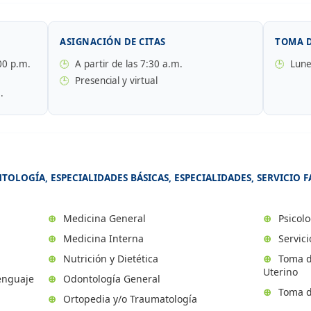
ASIGNACIÓN DE CITAS
TOMA 
00 p.m.
🕒
A partir de las 7:30 a.m.
🕒
Lunes
🕒
Presencial y virtual
.
TOLOGÍA, ESPECIALIDADES BÁSICAS, ESPECIALIDADES, SERVICIO
⊕
Medicina General
⊕
Psicolo
⊕
Medicina Interna
⊕
Servici
⊕
Nutrición y Dietética
⊕
Toma de
Uterino
enguaje
⊕
Odontología General
⊕
Toma de
⊕
Ortopedia y/o Traumatología