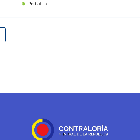
⊕
Pediatría