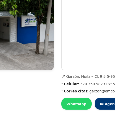
📍 Garzón, Huila – Cl. 9 # 5-95
•
Celular:
320 350 9873 Ext 
•
Correo citas:
garzon@emco
WhatsApp
📅 Agen