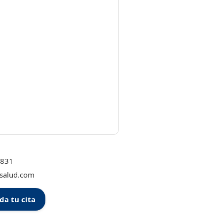
5831
salud.com
da tu cita