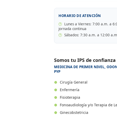
HORARIO DE ATENCIÓN
🕒
Lunes a Viernes: 7:00 a.m. a 6:
jornada continua
🕒
Sábados: 7:30 a.m. a 12:00 a.m
Somos tu IPS de confianza
MEDICINA DE PRIMER NIVEL, ODON
PYP
⊕
Cirugía General
⊕
Enfermería
⊕
Fisioterapia
⊕
Fonoaudiología y/o Terapia de L
⊕
Ginecobstetricia