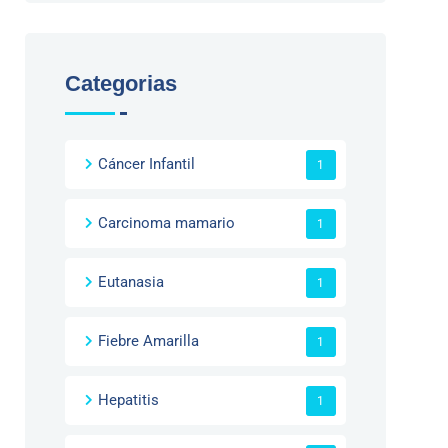
Categorias
Cáncer Infantil
1
Carcinoma mamario
1
Eutanasia
1
Fiebre Amarilla
1
Hepatitis
1