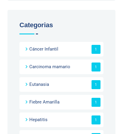
Categorias
Cáncer Infantil
1
Carcinoma mamario
1
Eutanasia
1
Fiebre Amarilla
1
Hepatitis
1