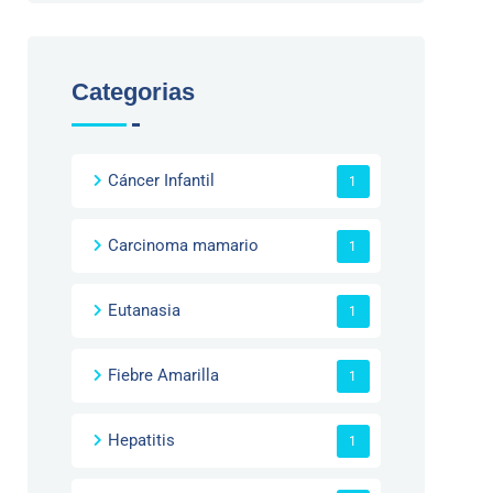
Categorias
Cáncer Infantil
1
Carcinoma mamario
1
Eutanasia
1
Fiebre Amarilla
1
Hepatitis
1