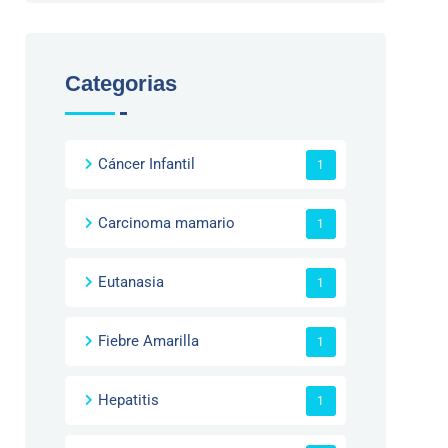
Categorias
Cáncer Infantil
1
Carcinoma mamario
1
Eutanasia
1
Fiebre Amarilla
1
Hepatitis
1