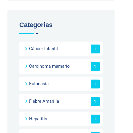
Categorias
Cáncer Infantil
1
Carcinoma mamario
1
Eutanasia
1
Fiebre Amarilla
1
Hepatitis
1