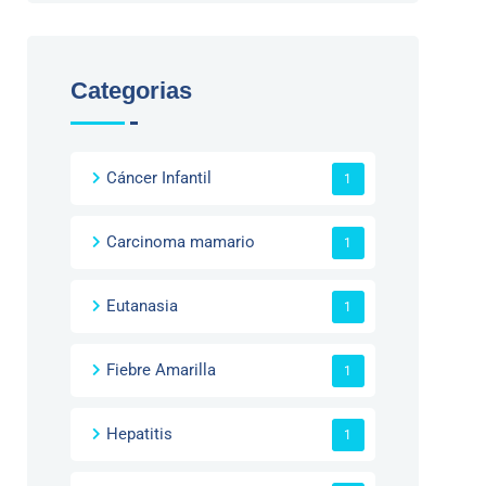
Categorias
Cáncer Infantil
1
Carcinoma mamario
1
Eutanasia
1
Fiebre Amarilla
1
Hepatitis
1