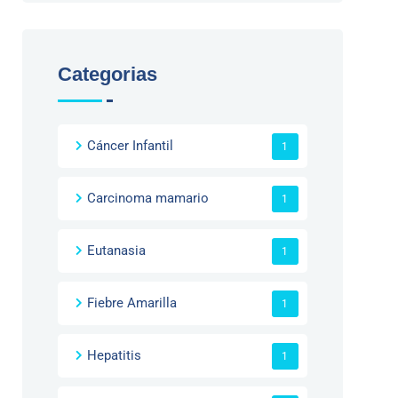
Categorias
Cáncer Infantil
1
Carcinoma mamario
1
Eutanasia
1
Fiebre Amarilla
1
Hepatitis
1