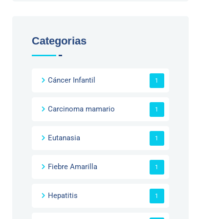
Categorias
Cáncer Infantil
1
Carcinoma mamario
1
Eutanasia
1
Fiebre Amarilla
1
Hepatitis
1