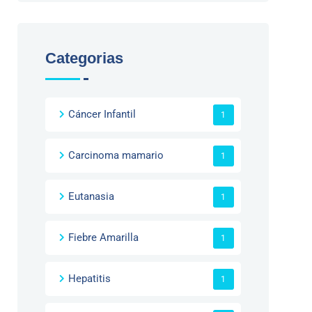
Categorias
Cáncer Infantil
1
Carcinoma mamario
1
Eutanasia
1
Fiebre Amarilla
1
Hepatitis
1