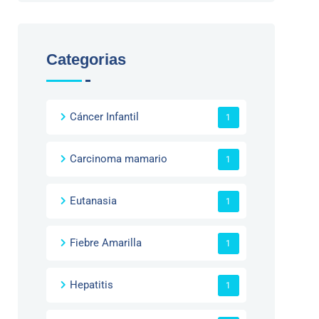
Categorias
Cáncer Infantil
1
Carcinoma mamario
1
Eutanasia
1
Fiebre Amarilla
1
Hepatitis
1