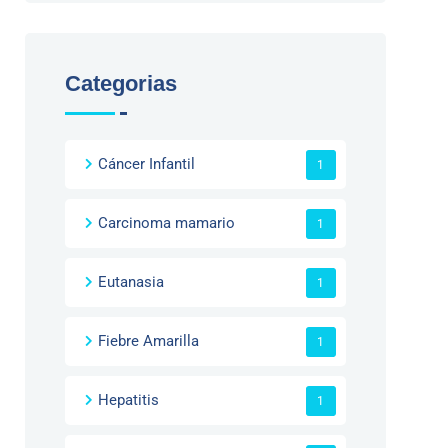
Categorias
Cáncer Infantil
1
Carcinoma mamario
1
Eutanasia
1
Fiebre Amarilla
1
Hepatitis
1