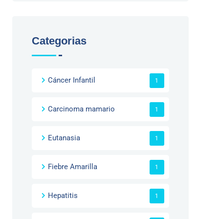
Categorias
Cáncer Infantil
1
Carcinoma mamario
1
Eutanasia
1
Fiebre Amarilla
1
Hepatitis
1