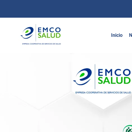
contenido
Inicio
N
Citas Soat